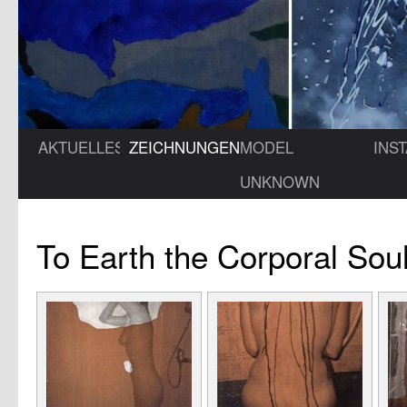
AKTUELLES
ZEICHNUNGEN
MODEL
INS
UNKNOWN
To Earth the Corporal Sou