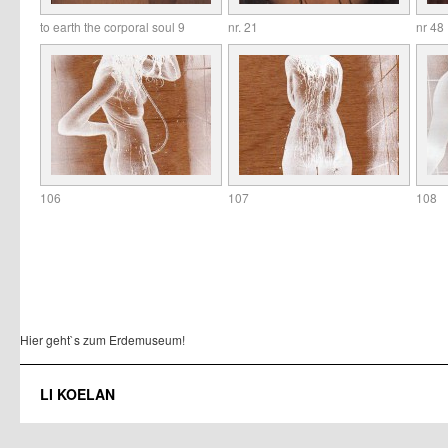
to earth the corporal soul 9
nr. 21
nr 48
106
107
108
Hier geht`s zum Erdemuseum!
LI KOELAN